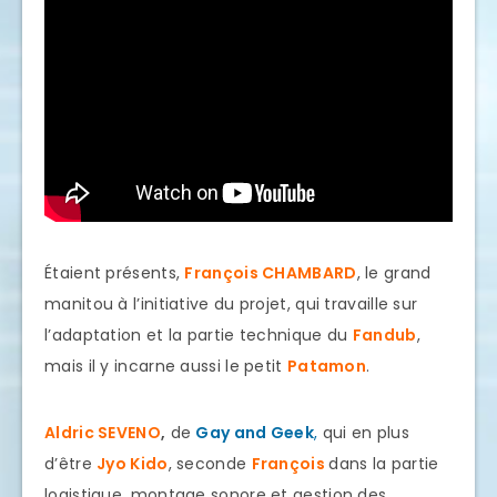
Étaient présents,
François CHAMBARD
, le grand
manitou à l’initiative du projet, qui travaille sur
l’adaptation et la partie technique du
Fandub
,
mais il y incarne aussi le petit
Patamon
.
Aldric SEVENO
,
de
Gay and Geek
,
qui en plus
d’être
Jyo Kido
, seconde
François
dans la partie
logistique, montage sonore et gestion des