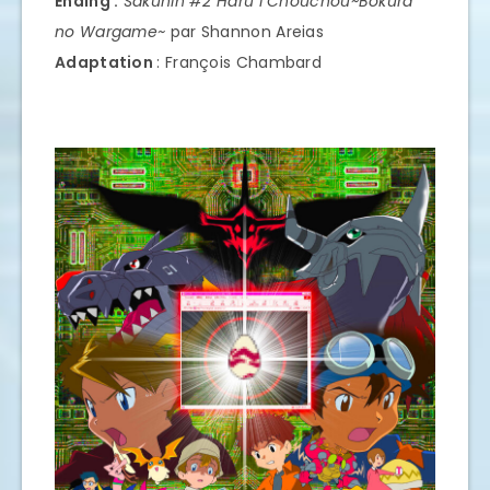
Ending :
Sakuhin #2 Haru I Chouchou~Bokura
no Wargame~
par Shannon Areias
Adaptation
: François Chambard