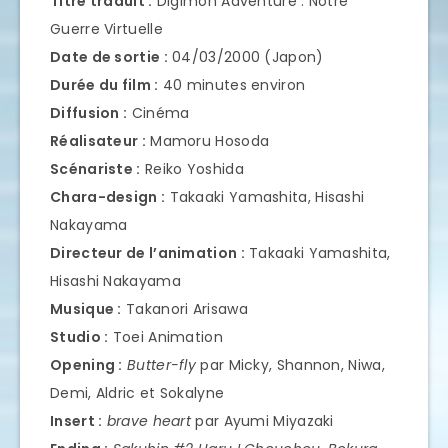
Titre traduit :
Digimon Adventure : Notre
Guerre Virtuelle
Date de sortie :
04/03/2000 (Japon)
Durée du film :
40 minutes environ
Diffusion :
Cinéma
Réalisateur :
Mamoru Hosoda
Scénariste :
Reiko Yoshida
Chara-design :
Takaaki Yamashita, Hisashi
Nakayama
Directeur de l’animation :
Takaaki Yamashita,
Hisashi Nakayama
Musique :
Takanori Arisawa
Studio :
Toei Animation
Opening :
Butter-fly
par Micky, Shannon, Niwa,
Demi, Aldric et Sokalyne
Insert :
brave heart
par Ayumi Miyazaki