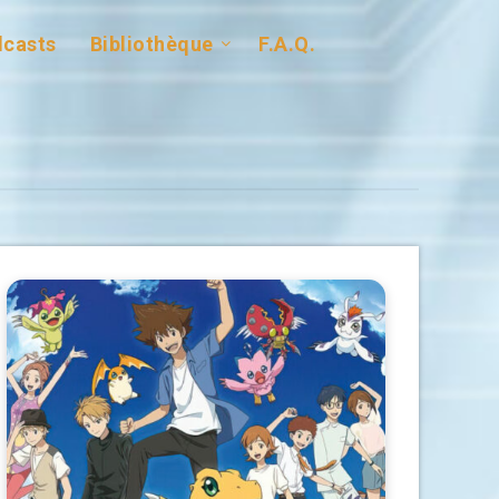
casts
Bibliothèque
F.A.Q.