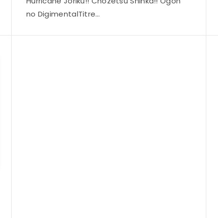
Hurricane Jôriku!! Chôzetsu Shinka!! Ôgon
no DigimentalTitre…