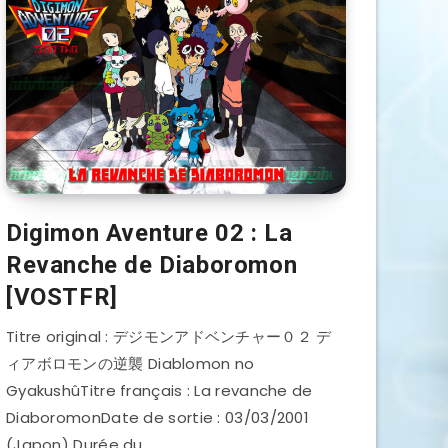
Digimon Aventure 02 : La
Revanche de Diaboromon
[VOSTFR]
Titre original : デジモンアドベンチャー０２ デ
ィアボロモンの逆襲 Diablomon no
GyakushûTitre français : La revanche de
DiaboromonDate de sortie : 03/03/2001
(Japon) Durée du…