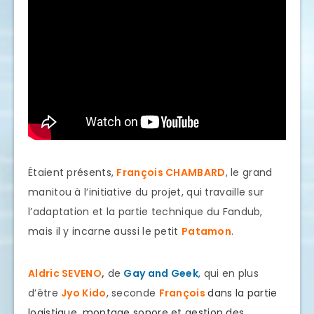
Étaient présents,
François CHAMBARD
, le grand
manitou à l’initiative du projet, qui travaille sur
l’adaptation et la partie technique du Fandub,
mais il y incarne aussi le petit
Patamon
.
Aldric SEVENO
,
de
Gay and Geek
,
qui en plus
d’être
Jyo Kido
, seconde
François
dans la partie
logistique, montage sonore et gestion des