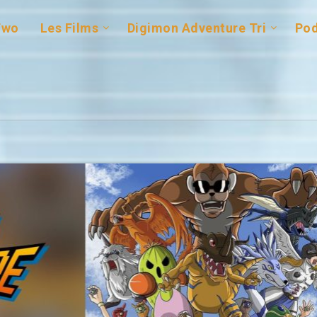
Two
Les Films
Digimon Adventure Tri
Pod