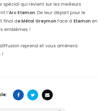
 spécial qui revient sur les meilleurs
nt l
‘Arc Etemon
. De leur départ pour le
 final d
e Métal Greymon
face à
Etemon
en
urs emblèmes !
la diffusion reprend et vous amènera
 !
cle: