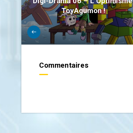
Digi-Drama 06 – L’Optimisme
ToyAgumon !
Commentaires