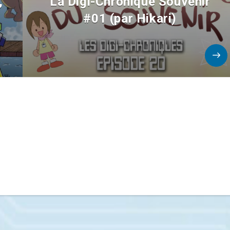
,
La Digi-Chronique Souvenir
#01 (par Hikari)