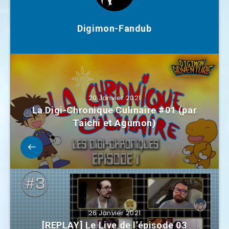
Digimon-Fandub
20 Janvier 2021
La Digi-Chronique Culinaire #01 (par
Taichi et Agumon)
26 Janvier 2021
[REPLAY] Le Live de l’épisode 03