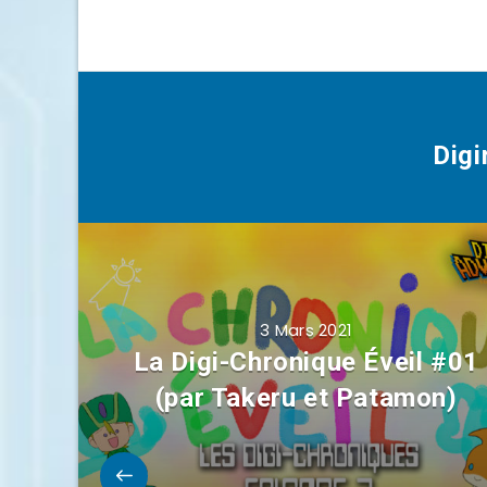
Dig
3 Mars 2021
La Digi-Chronique Éveil #01
(par Takeru et Patamon)