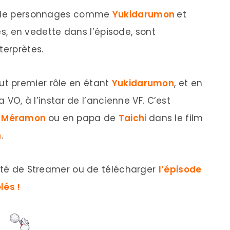
on de personnages comme
Yukidarumon
et
s, en vedette dans l’épisode, sont
terprètes.
out premier rôle en étant
Yukidarumon
, et en
a VO, à l’instar de l’ancienne VF. C’est
n
Méramon
ou en papa de
Taichi
dans le film
n
.
lité de Streamer ou de télécharger
l’épisode
lés !