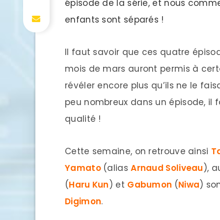
épisode de la série, et nous comm
enfants sont séparés !
Il faut savoir que ces quatre épis
mois de mars auront permis à cer
révéler encore plus qu’ils ne le fai
peu nombreux dans un épisode, il fa
qualité !
Cette semaine, on retrouve ainsi
T
Yamato
(alias
Arnaud Soliveau
), 
(
Haru Kun
) et
Gabumon
(
Niwa
) so
Digimon
.