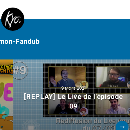
imon-Fandub
9 Mars 2021
[REPLAY] Le Live de l’épisode
09