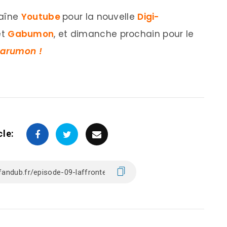
haîne
Youtube
pour la nouvelle
Digi-
et
Gabumon
, et dimanche prochain pour le
tarumon !
cle: